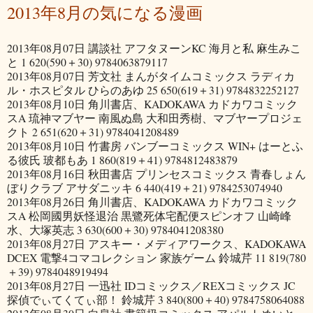
2013年8月の気になる漫画
2013年08月07日 講談社 アフタヌーンKC 海月と私 麻生みこ
と 1 620(590＋30) 9784063879117
2013年08月07日 芳文社 まんがタイムコミックス ラディカ
ル・ホスピタル ひらのあゆ 25 650(619＋31) 9784832252127
2013年08月10日 角川書店、KADOKAWA カドカワコミック
スA 琉神マブヤー 南風ぬ島 大和田秀樹、マブヤープロジェ
クト 2 651(620＋31) 9784041208489
2013年08月10日 竹書房 バンブーコミックス WIN+ はーとふ
る彼氏 玻都もあ 1 860(819＋41) 9784812483879
2013年08月16日 秋田書店 プリンセスコミックス 青春しょん
ぼりクラブ アサダニッキ 6 440(419＋21) 9784253074940
2013年08月26日 角川書店、KADOKAWA カドカワコミック
スA 松岡國男妖怪退治 黒鷺死体宅配便スピンオフ 山崎峰
水、大塚英志 3 630(600＋30) 9784041208380
2013年08月27日 アスキー・メディアワークス、KADOKAWA
DCEX 電撃4コマコレクション 家族ゲーム 鈴城芹 11 819(780
＋39) 9784048919494
2013年08月27日 一迅社 IDコミックス／REXコミックス JC
探偵でぃてくてぃ部！ 鈴城芹 3 840(800＋40) 9784758064088