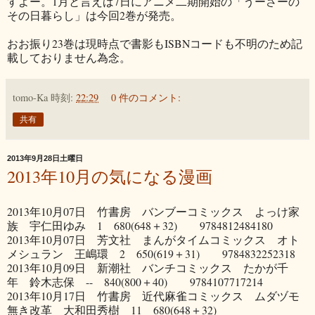
すよー。1月と言えば7日にアニメ二期開始の「うーさーの
その日暮らし」は今回2巻が発売。
おお振り23巻は現時点で書影もISBNコードも不明のため記
載しておりません為念。
tomo-Ka
時刻:
22:29
0 件のコメント:
共有
2013年9月28日土曜日
2013年10月の気になる漫画
2013年10月07日 竹書房 バンブーコミックス よっけ家
族 宇仁田ゆみ 1 680(648＋32) 9784812484180
2013年10月07日 芳文社 まんがタイムコミックス オト
メシュラン 王嶋環 2 650(619＋31) 9784832252318
2013年10月09日 新潮社 バンチコミックス たかが千
年 鈴木志保 -- 840(800＋40) 9784107717214
2013年10月17日 竹書房 近代麻雀コミックス ムダヅモ
無き改革 大和田秀樹 11 680(648＋32)