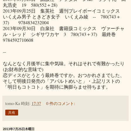
丸浩史 19 580(552＋28)
2013年09月25日 集英社 週刊プレイボーイコミックス
いくえみ男子 ときどき女子 いくえみ綾 -- 780(743＋
37) 9784834232004
2013年09月30日 白泉社 書籍扱コミックス ヴァーチャ
ル・レッド シギサワカヤ 3 780(743＋37) 最終巻
9784592710608
--
なんとなく月後半に集中気味。それはそれで有難かったり
(お財布的な意味で)
恋ディスがとうとう最終巻ですか。おつかれさまでした、
そして明後日発売の「アパルトめいと」・上記リストの
「明日もコトコト」を期待に胸膨らませ待ちます。
tomo-Ka
時刻:
17:37
0 件のコメント:
共有
2013年7月25日木曜日