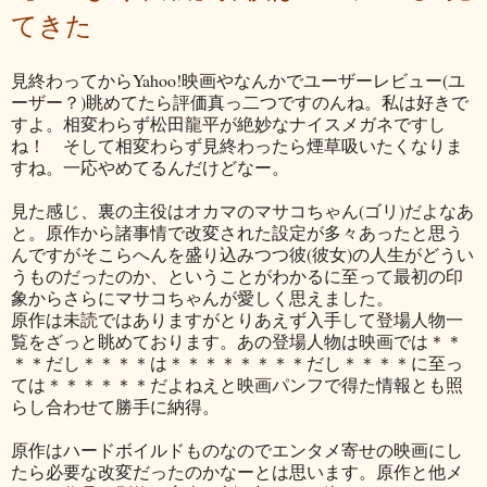
てきた
見終わってからYahoo!映画やなんかでユーザーレビュー(ユ
ーザー？)眺めてたら評価真っ二つですのんね。私は好きで
すよ。相変わらず松田龍平が絶妙なナイスメガネですし
ね！ そして相変わらず見終わったら煙草吸いたくなりま
すね。一応やめてるんだけどなー。
見た感じ、裏の主役はオカマのマサコちゃん(ゴリ)だよなあ
と。原作から諸事情で改変された設定が多々あったと思う
んですがそこらへんを盛り込みつつ彼(彼女)の人生がどうい
うものだったのか、ということがわかるに至って最初の印
象からさらにマサコちゃんが愛しく思えました。
原作は未読ではありますがとりあえず入手して登場人物一
覧をざっと眺めております。あの登場人物は映画では＊＊
＊＊だし＊＊＊＊は＊＊＊＊＊＊＊＊だし＊＊＊＊に至っ
ては＊＊＊＊＊＊だよねえと映画パンフで得た情報とも照
らし合わせて勝手に納得。
原作はハードボイルドものなのでエンタメ寄せの映画にし
たら必要な改変だったのかなーとは思います。原作と他メ