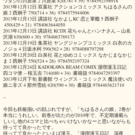
ワタシの川原泉
2
川原泉
820(781＋39)
9784592198918
2013年12月12日
双葉社
アクションコミックス
ちはるさんの
娘
2
西炯子
750(714＋36)
9784575944006
2013年12月13日
講談社
なかよしKC
恋と軍艦
5
西炯子
450(429＋21)
9784063644050
2013年12月13日
講談社
KCDX
花ちゃんとハンナさん
--
山名
沢湖
630(600＋30)
9784063769173
2013年12月19日
集英社
ヤングジャンプコミックス
白衣のカ
ノジョ
4
日坂水柯
590(562＋28)
9784088797298
2013年12月20日
白泉社
花とゆめコミックス
なかじまなかじ
ま
2
西炯子
550(524＋26)
9784592197324
2013年12月24日
KADOKAWA
BEAM COMIX
漫喫漫玉日記
四コマ便
--
桜玉吉
714(680＋34)
書籍扱
9784047293397
2013年12月下旬
新書館
ウィングス・コミックス
魔法使いの
娘ニ非ズ
4
那州雪絵
620(590＋30)
書籍扱
9784403621710
--
今回も鉄板揃いの顔ぶれですが、「ちはるさんの娘」2巻が
本当にうれしい。前巻が出たのが2010年で、不定期連載ら
しいし他の4コマと比べちゃいけないかなーと思いながらも
待ってて良かったです。
待ってて良かったといえば漫玉。「漫喫漫玉日記 深夜