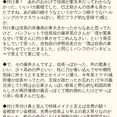
◆付け鼻！ あれのおかげで信雄が妻夫木だってわからな
かった。いいバカ殿様でした。巳之助さんの信孝も良かっ
たですね。あの線の細そうなというかウンコ細そうな(ヘル
シングのマクスウェルぽい。死亡フラグ的な意味で)感じ
が。
付け鼻は信長の肖像画が鼻大きかったからなあと思ってた
けど、パンフレットで信長役の篠井英介さんが「僕が鷲鼻
なせいで皆さんに付け鼻させてごめんなさい」という発言
をしていて笑った。信包役の伊勢谷友介が「僕は自前の鼻
でやらせていただきました」と同じくパンフのインタビュ
ーで答えてて更に笑った。
◆で、その篠井さんですよ。信長っぽかった。件の鷲鼻と
いい、少々高めの声といい、柱に刀が食い込んでやや癇性
気味に外そうとする所とかイメージ通り。今年某ドラマ(城
田優が信長やってたの。主役が誰だったか忘れた)で今川義
元演じてた時はお公家さんっぽい扮装と野心的な戦国武将
らしさが再評価後の義元っぽくて惚れ惚れしたけどやっぱ
り良い役者さんだなあ。
◆付け耳付け鼻と並んで特殊メイクと言えば光秀の額！
金柑頭マジ金柑頭。光秀が信長より年上の老人寄りなのが
良かった。昨今の作品における明智の扱いは美形固定やら