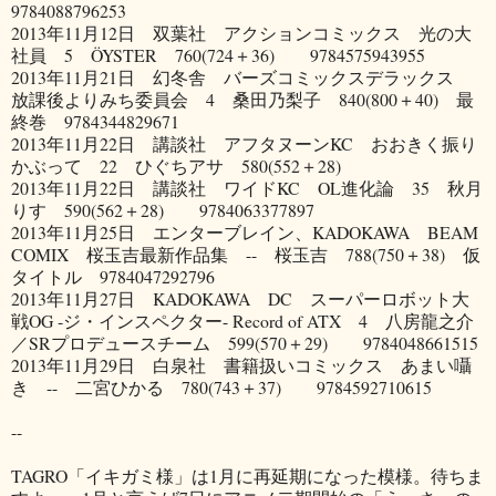
9784088796253
2013年11月12日 双葉社 アクションコミックス 光の大
社員 5 ÖYSTER 760(724＋36) 9784575943955
2013年11月21日 幻冬舎 バーズコミックスデラックス
放課後よりみち委員会 4 桑田乃梨子 840(800＋40) 最
終巻 9784344829671
2013年11月22日 講談社 アフタヌーンKC おおきく振り
かぶって 22 ひぐちアサ 580(552＋28)
2013年11月22日 講談社 ワイドKC OL進化論 35 秋月
りす 590(562＋28) 9784063377897
2013年11月25日 エンターブレイン、KADOKAWA BEAM
COMIX 桜玉吉最新作品集 -- 桜玉吉 788(750＋38) 仮
タイトル 9784047292796
2013年11月27日 KADOKAWA DC スーパーロボット大
戦OG ‐ジ・インスペクター- Record of ATX 4 八房龍之介
／SRプロデュースチーム 599(570＋29) 9784048661515
2013年11月29日 白泉社 書籍扱いコミックス あまい囁
き -- 二宮ひかる 780(743＋37) 9784592710615
--
TAGRO「イキガミ様」は1月に再延期になった模様。待ちま