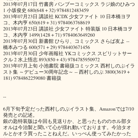
2013年07月17日 竹書房 バンブーコミックス ラジ娘のひみつ
1 小坂俊史 680(648＋32) 9784812483459
2013年07月23日 講談社 KCDX 少女ファイト 10 日本橋ヨヲ
コ、木内亨 650(619＋31) 9784063768619
2013年07月23日 講談社 少女ファイト 特装版 10 日本橋ヨヲ
コ、木内亨 1499(1428＋71) 9784063649260
2013年07月30日 新書館 ひらり、コミックス さらば友よ --
橋本みつる 600(571＋29) 9784403671456
2013年07月30日 少年画報社 YKコミックス スピリットサー
クル 2 水上悟志 893(850＋43) 9784785950972
2013年07月上旬 小池書院 書籍扱コミックス 西村しのぶイラ
スト集 ～デビュー30周年記念～ -- 西村しのぶ 3800(3619＋
181) 9784862259080 書籍扱
--
6月下旬予定だった西村しのぶイラスト集、Amazonでは7/10
発売との記述。
銀の匙特装版は今回も見送りか、と思ったもののホル部タ
オルは今治製と聞いて心が揺れ動いております。今治タオ
ルとかオラ買ったことねえだ。いっぺん使ってみたかった