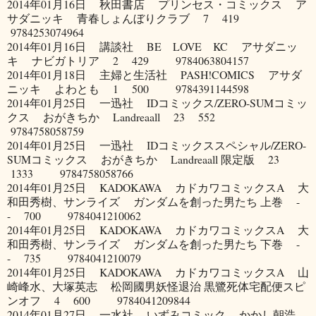
2014年01月16日 秋田書店 プリンセス・コミックス ア
サダニッキ 青春しょんぼりクラブ 7 419
9784253074964
2014年01月16日 講談社 BE LOVE KC アサダニッ
キ ナビガトリア 2 429 9784063804157
2014年01月18日 主婦と生活社 PASH!COMICS アサダ
ニッキ よわとも 1 500 9784391144598
2014年01月25日 一迅社 IDコミックス/ZERO-SUMコミッ
クス おがきちか Landreaall 23 552
9784758058759
2014年01月25日 一迅社 IDコミックススペシャル/ZERO-
SUMコミックス おがきちか Landreaall 限定版 23
1333 9784758058766
2014年01月25日 KADOKAWA カドカワコミックスA 大
和田秀樹、サンライズ ガンダムを創った男たち 上巻 -
- 700 9784041210062
2014年01月25日 KADOKAWA カドカワコミックスA 大
和田秀樹、サンライズ ガンダムを創った男たち 下巻 -
- 735 9784041210079
2014年01月25日 KADOKAWA カドカワコミックスA 山
崎峰水、大塚英志 松岡國男妖怪退治 黒鷺死体宅配便スピ
ンオフ 4 600 9784041209844
2014年01月27日 一水社 いずみコミック かかし朝浩