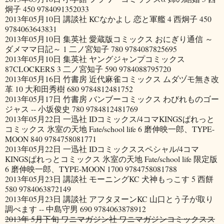
炯子 450 9784091352033
2013年05月10日 講談社 KCなかよし 恋と軍艦 4 西炯子 450
9784063643831
2013年05月10日 集英社 愛蔵版コミックス おにぎり通信 ～
ダメママ日記～ 1 二ノ宮知子 780 9784087825695
2013年05月10日 集英社 ヤングジャンプコミックス
87CLOCKERS 3 二ノ宮知子 590 9784088795720
2013年05月16日 竹書房 近代麻雀コミックス ムダヅモ無き改
革 10 大和田秀樹 680 9784812481752
2013年05月17日 竹書房 バンブーコミックス わびれものゴー
ジャス -- 小坂俊史 780 9784812481769
2013年05月22日 一迅社 IDコミックス/4コマKINGSぱれっと
コミックス 氷室の天地 Fate/school life 6 磨伸映一郎、TYPE-
MOON 840 9784758081771
2013年05月22日 一迅社 IDコミックススペシャル/4コマ
KINGSぱれっとコミックス 氷室の天地 Fate/school life 限定版
6 磨伸映一郎、TYPE-MOON 1700 9784758081788
2013年05月23日 講談社 モーニングKC 犬神もっこす 5 西餅
580 9784063872149
2013年05月23日 講談社 アフタヌーンKC 山口とう子が取り
調べます -- 中島守男 690 9784063878912
2013年 5月下旬 ワニマガジン社 ワニマガジンコミックスス