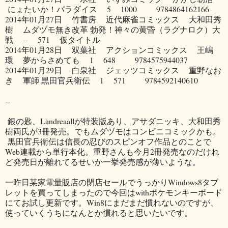
にょたいか！パラダイス 5 1000 9784864162166
2014年01月27日 竹書房 近代麻雀コミックス 大和田秀
樹 ムダヅモ無き改革 勃発！神々の黄昏（ラグナロク）大
戦 -- 571 仮タイトル
2014年01月28日 双葉社 アクションコミックス 王嶋
環 夢からさめても 1 648 9784575944037
2014年01月29日 白泉社 ジェッツコミックス 重野なお
き 軍師 黒田官兵衛伝 1 571 9784592140610
--
銀の匙、Landreaallが特装版あり、アサダニッキ、大和田秀
樹両氏が3冊発売。でもムダヅモはコンビニコミックかも。
黒田官兵衛伝は信長の忍びのスピンオフ作品とのことで
Web連載から単行本化。重野さんも今月2冊発売なのだけれ
ど発売日が離れてるせいか一挙発売感が薄いような。
一昨日某家電量販店の閉店セールでうっかりWindows8タブ
レットを買ってしまったので今回はwithポケモンキーボード
にてお試し更新です。Win8にまだまだ慣れないのですが、
使っていくうちになんとか慣れると思いたいです。