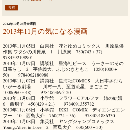
共有
2013年10月25日金曜日
2013年11月の気になる漫画
2013年11月05日 白泉社 花とゆめコミックス 川原泉傑
作集 ワタシの川原泉 1 川原泉 780(743＋37)
9784592198901
2013年11月07日 講談社 星海社ピース うーさーのその
日暮らし 2 宇佐義大、ふじのきともこ 1050(1000＋
50) 9784062186988
2013年11月07日 講談社 星海社COMICS 大日本さむら
いがーる劇場 -- 川村一真、至道流星、まごまご
1008(960＋48) 9784063695120
2013年11月08日 小学館 フラワーCアルファ 姉の結婚
6 西炯子 450(429＋21) 9784091355782
2013年11月08日 小学館 IKKI COMIX ディエンビエン
フー 10 西島大介 760(724＋36) 9784091886330
2013年11月08日 集英社 ヤングジャンプコミックス
Young,Alive, in Love 2 西島大介 630(600＋30)