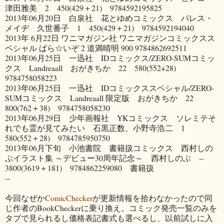
津田雅美 2 450(429＋21) 9784592195825
2013年06月20日 白泉社 花とゆめコミックス パレス・
メイヂ 久世番子 1 450(429＋21) 9784592194040
2013年 6月22日 ワニマガジン社 ワニマガジンコミックスス
ペシャル ぱら☆いぞ 2 道満晴明 900 9784862692511
2013年06月25日 一迅社 IDコミックス/ZERO-SUMコミッ
クス Landreaall おがきちか 22 580(552+28)
9784758058223
2013年06月25日 一迅社 IDコミックススペシャル/ZERO-
SUMコミックス Landreaall 限定版 おがきちか 22
800(762＋38) 9784758058230
2013年06月29日 少年画報社 YKコミックス ソレミテそ
れでも霊が見てみたい 石黒正数、小野寺浩二 1
580(552＋28) 9784785950750
2013年06月下旬 小池書院 書籍扱コミックス 西村しの
ぶイラスト集 ～デビュー30周年記念～ 西村しのぶ --
3800(3619＋181) 9784862259080 書籍扱
--
今回なぜか
ComicChecker
が更新情報を拾わなかったので同
じ作者のBookCheckerに乗り換え。コミック発売一覧のみを
タブで見られるし価格表記書式も選べるし、以前試しに入