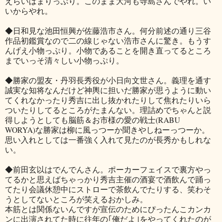
えらいはまりっぷり。このまま大河も寺島さんでやれ。い
いからやれ。
◆日和見な池田恒興が佐藤浩市さん。何分前述の通り三谷
作品初鑑賞なので二の線じゃない浩市さんに驚き。もうす
んげえ小物っぷり。小物であることを開き直ってるところ
までいっそ清々しい小物っぷり。
◆勝家の盟友・丹羽長秀役が小日向文世さん。義理を通す
誠実な知将なんだけど神輿に担いだ勝家が思うように動い
てくれなかったり秀吉に出し抜かれたりして焦れたりいら
ついたりしてるところがたまんない。理詰めでちゃんと説
得しようとしても脳筋＆お市様の愛の戦士(RABU
WORYA)な勝家は柳に風っつーか聞きやしねーっつーか。
思い入れとしては一番強く入れて見たのが長秀かもしれな
い。
◆前田玄以はでんでんさん。ポーカーフェイスで裏方やっ
てるかと思えばちゃっかり秀吉主催の酒宴で酒飲んで踊っ
てたり会議休憩中にストローで茶飲んでたりする、笑わそ
うとしてないところが笑えるおかしみ。
本筋とは関係ないんですが宣伝のためにぴったんこカンカ
ンに出演されてた時に往年の｢俺だよ｣をやってくれたのが