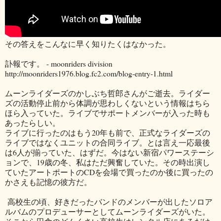
その答えをこんなに早く知りたくはなかった。
訃報です。 - moonriders division
http://moonriders1976.blog.fc2.com/blog-entry-1.html
ムーンライダーズのかしぶち哲郎さんがご逝去。ライダー
ズの活動停止前から体調が思わしくないという情報はちら
ほら入っていた。ライブでサポートメンバーが入った時も
あったらしい。
ライブに行ったのはもう20年も前で、正式なライダーズの
ライブではなくユニットの合同ライブ。とは言え一応最後
は6人が揃っていた、はずだ。今はない新宿パワーステーシ
ョンで、19歳の冬、私はただ興奮していた。その時出演し
ていたアートポートのCDを会場で買ったのか後に買ったの
かさえも記憶の彼方だ。
高校生の頃、好きだったバンドのメンバーが出したソロア
ルバムのプロデューサーとしてムーンライダーズがいた。