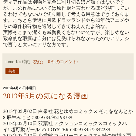
ディア作品は別物と完全に割り切るほど潔くはないです
が、この作品については原作厨と言われるほど熱狂してい
るわけでもないので切り離して考える用意はできておりま
す。こちとら伊達に月曜ドラマランドやら80年代アニメや
らの原作粉砕物を通過してきてねえんだよ的な。
実際そこまで潔くも威勢良くもないのですが、楽しめない
致命的な瑕疵は自分には見受けられなかったのでアリナシ
で言うと大いにアリな方です。
tomo-Ka
時刻:
22:00
0 件のコメント:
共有
2013年4月25日木曜日
2013年5月の気になる漫画
2013年05月02日 白泉社 花とゆめコミックス そこをなんとか
8 麻生みこと 580 9784592198789
2013年05月10日 双葉社 アクションコミックスコミックハ
イ! 超可動ガール1/6 1 ÖYSTER 630 9784575842289
2013年05月10日 小学館 フラワーコミックスα 姉の結婚 5 西