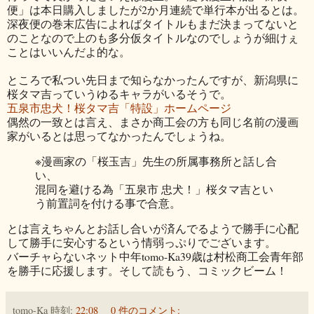
便」は本日購入しましたが2か月連続で単行本が出るとは。
深夜便の巻末広告によればタイトルもまだ決まってないと
のことなので上のも多分仮タイトルなのでしょうが細けぇ
ことはいいんだよ的な。
ところで私つい先日まで知らなかったんですが、新潟県に
桜タマ吉っていうゆるキャラがいるそうで。
五泉市忠犬！桜タマ吉「特設」ホームページ
偶然の一致とは言え、まさか商工会の方も同じ名前の漫画
家がいるとは思ってなかったんでしょうね。
※漫画家の「桜玉吉」先生の所属事務所と話し合
い、
混同を避ける為「五泉市 忠犬！」桜タマ吉とい
う前置詞を付ける事で合意。
とは言えちゃんとお話し合いが済んでるようで勝手に心配
して勝手に安心するという情弱っぷりでございます。
バーチャらないネット中年tomo-Ka39歳は村松商工会青年部
を勝手に応援します。そして読もう、コミックビーム！
tomo-Ka
時刻:
22:08
0 件のコメント: