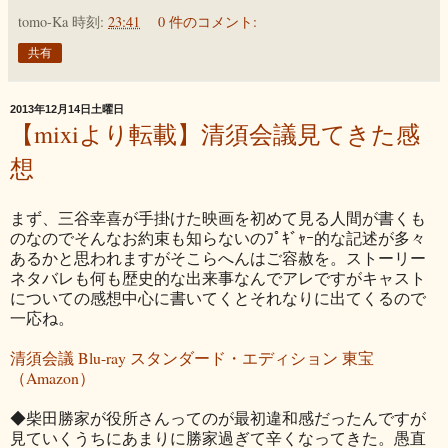
tomo-Ka
時刻:
23:41
0 件のコメント:
共有
2013年12月14日土曜日
【mixiより転載】清須会議見てきた感
想
まず、三谷幸喜が手掛けた映画を初めて見る人間が書くも
のなのでそんなお約束も知らないのﾌﾟｷﾞｬｰ的な記述が多々
あるかと思われますがそこらへんはご容赦を。ストーリー
ネタバレも何も歴史的な出来事なんでアレですがキャスト
についての感想中心に書いてくとそれなりに出てくるので
一応ね。
清須会議 Blu-ray スタンダード・エディション 東宝
（Amazon）
◆柴田勝家が役所さんってのが最初違和感だったんですが
見ていくうちにあまりに勝家過ぎて辛くなってきた。愚直