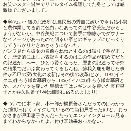
お笑いスター誕生でリアルタイム視聴してた身としては感
激物でございまして。
◆寧(ねい・後の北政所)は農民出の秀吉に嫁いで今も姑小舅
と農作業してる割に色白いなあってのは中谷美紀だからし
ょうがないか。中谷美紀について勝手に物静かでダウナー
なイメージがあったので明るい寧とのギャップにびっくり
してうっかりときめきそうになった。
パンフ見たら彼女の名前をねねとするのは誤りで寧が正し
く、歴史的に正しい表記をするのはこの作品が初めてだと
の記述が。へー、ひとつ賢くなった。歴史の記述って研究
の結果でだいぶ変わってくるもんね。蘇我入鹿を殺した事
件が乙巳の変(大化の改新はその後の改革)とか、1192(イイ
クニ)作ろう鎌倉幕府から1185(イイハコ)作ろう鎌倉幕府と
か。スパッツを穿いた聖徳太子はレギンスを穿いた厩戸皇
子とか(※久世番子｢神は細部に宿るのよ｣より)
◆ついでに木下家。小一郎が梶原善さんだってのはわかっ
た(童顔っぽくメイクしているので当初戸惑った)けど、おっ
かさまが戸田恵子さんだったってエンディングロール見る
までわからなかったよ。付け耳効果おっかない。