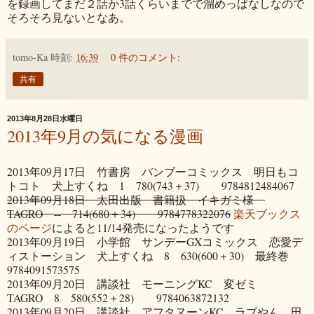
を録画してまだ２話か3話くらいまでで溜めっぱなしなので
そろそろ見ないとなあ。
tomo-Ka
時刻:
16:39
0 件のコメント:
共有
2013年8月28日水曜日
2013年9月の気になる漫画
2013年09月17日 竹書房 バンブーコミックス 明日もコ
トコト 犬上すくね 1 780(743＋37) 9784812484067
2013年09月18日 太田出版 書籍扱 イキガミ様
TAGRO -- 714(680＋34) 9784778322076
楽天ブックス
のページ
によると11/14発売になったようです
2013年09月19日 小学館 サンデーGXコミックス 恋愛デ
ィストーション 犬上すくね 8 630(600＋30) 最終巻
9784091573575
2013年09月20日 講談社 モーニングKC 変ゼミ
TAGRO 8 580(552＋28) 9784063872132
2013年09月20日 講談社 アフタヌーンKC ラブやん 田