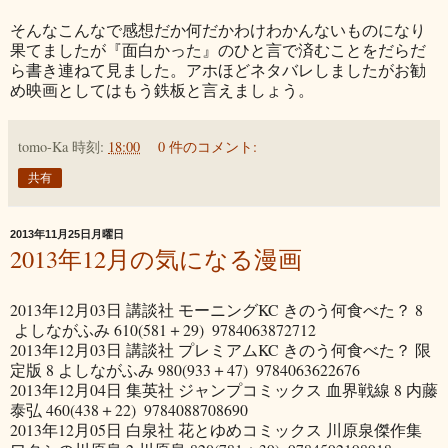
そんなこんなで感想だか何だかわけわかんないものになり
果てましたが『面白かった』のひと言で済むことをだらだ
ら書き連ねて見ました。アホほどネタバレしましたがお勧
め映画としてはもう鉄板と言えましょう。
tomo-Ka
時刻:
18:00
0 件のコメント:
共有
2013年11月25日月曜日
2013年12月の気になる漫画
2013年12月03日
講談社
モーニングKC
きのう何食べた？
8
よしながふみ
610(581＋29)
9784063872712
2013年12月03日
講談社
プレミアムKC
きのう何食べた？ 限
定版
8
よしながふみ
980(933＋47)
9784063622676
2013年12月04日
集英社
ジャンプコミックス
血界戦線
8
内藤
泰弘
460(438＋22)
9784088708690
2013年12月05日
白泉社
花とゆめコミックス
川原泉傑作集