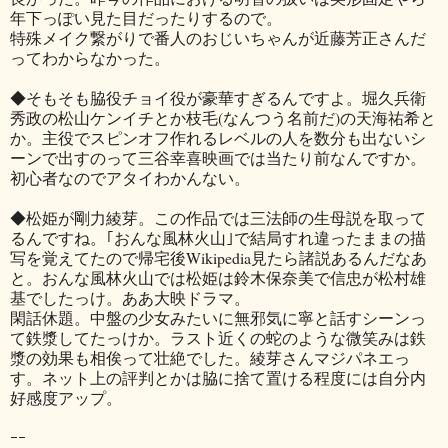
年下っぽい見た目だったりするので。
特殊メイク繋がりで番人のおじいちゃんが近藤芳正さんだ
ってわからなかった。
◆そもそも脇役チョイ役が豪華すぎるんですよ。堀久兵衛
秀政の松山ケンイチとか枝毛(なんつう名前だ)の天海祐希と
か。主役でスピンオフ作れるレベルの人を数分も出ないシ
ーンで出すのって三谷幸喜映画では当たり前なんですか。
初心者なのでアタイわかんない。
◆松姫が剛力綾芽。この作品では三法師の生母説を取って
るんですね。｢おんな風林火山｣で結局すれ違ったままの描
写を覚えてたので帰宅後Wikipedia見たら諸説あるんだなあ
と。おんな風林火山では松姫は鈴木保奈美で信忠が松村雄
基でしたっけ。ああ大映ドラマ。
閑話休題。中盤の少女みたいに無邪気に寧と話すシーンっ
て鉄漿してたっけか。ラスト近くの蛇のような微笑みは鉄
漿の効果も相俟って壮絶でした。綾芽さんマジパネエっ
す。ネット上の評判とかは脇に捨て置ける程度には自分内
好感度アップ。
ｰｰ