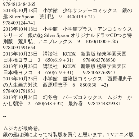
9784812484265
2013年10月18日 小学館 少年サンデーコミックス 銀の
匙 Silver Spoon 荒川弘 9 440(419＋21)
9784091244741
2013年10月18日 小学館 小学館プラス・アンコミックス
シリーズ 銀の匙 Silver Spoon オリジナルドラマCDつき特
別版 荒川弘、アニプレックス 9 1050(1000＋50)
9784091591654
2013年10月23日 講談社 KCDX 新装版 極東学園天国
日本橋ヨヲコ 3 650(619＋31) 9784063768930
2013年10月23日 講談社 KCDX 新装版 極東学園天国
日本橋ヨヲコ 4 650(619＋31) 9784063768947
2013年10月23日 小学館 書籍扱コミックス 西原理恵子
の人生画力対決 西原理恵子 6 880(838＋42)
9784091791931
2013年10月24日 幻冬舎 バーズコミックス ムジカ か
かし朝浩 2 680(648＋32) 最終巻 9784344829381
--
ムジカが最終巻。
銀の匙は例によって特装版を買うと思います。TVアニメ版