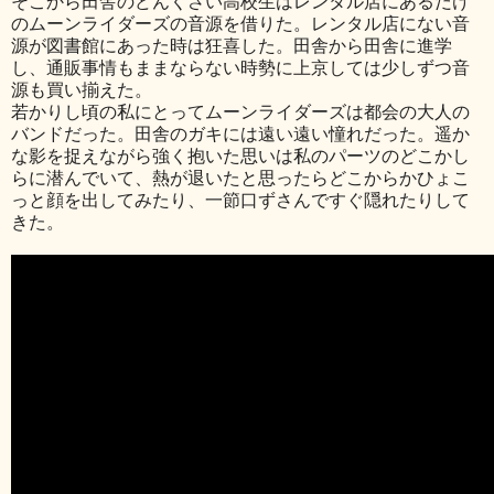
そこから田舎のどんくさい高校生はレンタル店にあるだけ
のムーンライダーズの音源を借りた。レンタル店にない音
源が図書館にあった時は狂喜した。田舎から田舎に進学
し、通販事情もままならない時勢に上京しては少しずつ音
源も買い揃えた。
若かりし頃の私にとってムーンライダーズは都会の大人の
バンドだった。田舎のガキには遠い遠い憧れだった。遥か
な影を捉えながら強く抱いた思いは私のパーツのどこかし
らに潜んでいて、熱が退いたと思ったらどこからかひょこ
っと顔を出してみたり、一節口ずさんですぐ隠れたりして
きた。