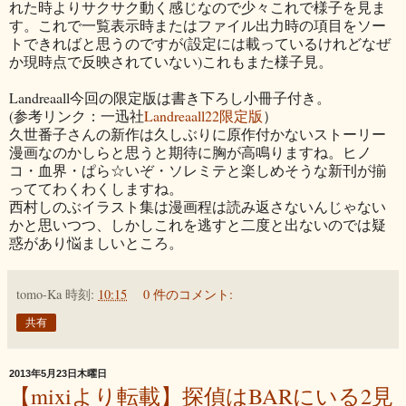
れた時よりサクサク動く感じなので少々これで様子を見ま
す。これで一覧表示時またはファイル出力時の項目をソー
トできればと思うのですが(設定には載っているけれどなぜ
か現時点で反映されていない)これもまた様子見。
Landreaall今回の限定版は書き下ろし小冊子付き。
(参考リンク：一迅社
Landreaall22限定版
）
久世番子さんの新作は久しぶりに原作付かないストーリー
漫画なのかしらと思うと期待に胸が高鳴りますね。ヒノ
コ・血界・ぱら☆いぞ・ソレミテと楽しめそうな新刊が揃
っててわくわくしますね。
西村しのぶイラスト集は漫画程は読み返さないんじゃない
かと思いつつ、しかしこれを逃すと二度と出ないのでは疑
惑があり悩ましいところ。
tomo-Ka
時刻:
10:15
0 件のコメント:
共有
2013年5月23日木曜日
【mixiより転載】探偵はBARにいる2見