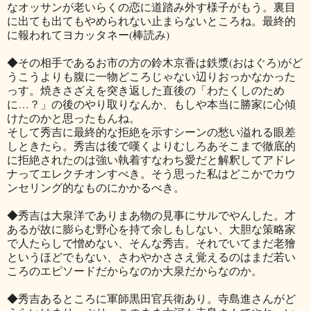
なオッサンが老いらくの恋に道踏み外す様子がもう。裏目
に出ても出てもやめられない止まらないところね。最終的
に報われてヨカッタネー(棒読み)
◆その相手であるお市の方の鈴木京香は鉄漿(おはぐろ)がど
うこうよりも腹に一物どころじゃない辺りおっかなかった
っす。焼きさざえを突き返した直後の「わたくしのため
に…？」の後のやり取りなんか、もしや本当に勝家に心傾
けたのかと思ったもんね。
そして秀吉に最終的な拒絶を示すシーンの愁い溢れる眼差
しときたら。秀吉は後で嘆くよりむしろあそこまで徹底的
に拒絶されたのは強い執着すなわち愛だと解釈してアドレ
ナってエレクチオンすべき。そう思った私はどこかでカウ
ンセリング的なものにかかるべき。
◆秀吉は大泉洋でありまあ物の見事にサルでやんした。才
あるが故に膨らむ野心を持て余しもしない、大胆な策略家
で人たらしで憎めない、そんな秀吉。それでいてまだ老獪
というほどでもない、さわやかささえ覚えるのはまだ若い
ころのエピソードだからなのか大泉だからなのか。
◆秀吉あるところに軍師黒田官兵衛あり。寺島進さんがど