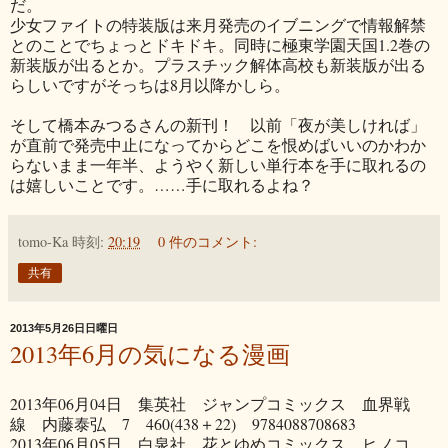
だ。
少女ファイトの特装版は来月発売のイブニングで情報解禁
とのことでちょっとドキドキ。同時に極東学園天国1.2巻の
新装版が出るとか。プラスチック解体高校も新装版が出る
らしいですがそっちは8月以降かしら。
そして橋本みつるさんの新刊！ 以前「夜が美しければ」
が直前で発売中止になってからどこを恨めばいいのかわか
らないまま一年半、ようやく新しい単行本を手に取れるの
は嬉しいことです。……手に取れるよね？
tomo-Ka
時刻:
20:19
0 件のコメント:
共有
2013年5月26日日曜日
2013年6月の気になる漫画
2013年06月04日 集英社 ジャンプコミックス 血界戦
線 内藤泰弘 7 460(438＋22) 9784088708683
2013年06月05日 白泉社 花とゆめコミックス ヒノコ