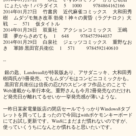
にょたいか！パラダイス 5 1000 9784864162166
2014年01月27日 竹書房 近代麻雀コミックス 大和田秀
樹 ムダヅモ無き改革 勃発！神々の黄昏（ラグナロク）大
戦 -- 571 仮タイトル
2014年01月28日 双葉社 アクションコミックス 王嶋
環 夢からさめても 1 648 9784575944037
2014年01月29日 白泉社 ジェッツコミックス 重野なお
き 軍師 黒田官兵衛伝 1 571 9784592140610
--
銀の匙、Landreaallが特装版あり、アサダニッキ、大和田秀
樹両氏が3冊発売。でもムダヅモはコンビニコミックかも。
黒田官兵衛伝は信長の忍びのスピンオフ作品とのことで
Web連載から単行本化。重野さんも今月2冊発売なのだけれ
ど発売日が離れてるせいか一挙発売感が薄いような。
一昨日某家電量販店の閉店セールでうっかりWindows8タブ
レットを買ってしまったので今回はwithポケモンキーボード
にてお試し更新です。Win8にまだまだ慣れないのですが、
使っていくうちになんとか慣れると思いたいです。