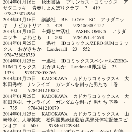
2014年01月16日 秋田書店 プリンセス・コミックス ア
サダニッキ 青春しょんぼりクラブ 7 419
9784253074964
2014年01月16日 講談社 BE LOVE KC アサダニッ
キ ナビガトリア 2 429 9784063804157
2014年01月18日 主婦と生活社 PASH!COMICS アサダ
ニッキ よわとも 1 500 9784391144598
2014年01月25日 一迅社 IDコミックス/ZERO-SUMコミッ
クス おがきちか Landreaall 23 552
9784758058759
2014年01月25日 一迅社 IDコミックススペシャル/ZERO-
SUMコミックス おがきちか Landreaall 限定版 23
1333 9784758058766
2014年01月25日 KADOKAWA カドカワコミックスA 大
和田秀樹、サンライズ ガンダムを創った男たち 上巻 -
- 700 9784041210062
2014年01月25日 KADOKAWA カドカワコミックスA 大
和田秀樹、サンライズ ガンダムを創った男たち 下巻 -
- 735 9784041210079
2014年01月25日 KADOKAWA カドカワコミックスA 山
崎峰水、大塚英志 松岡國男妖怪退治 黒鷺死体宅配便スピ
ンオフ 4 600 9784041209844
2014年01月27日 一水社 いずみコミック かかし朝浩