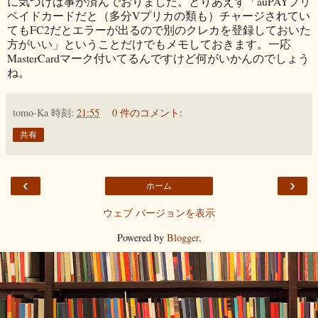
に気づけば事が済んでおりました。とりあえず「auPAYプリ
ペイドカードだと（多分Vプリカの類も）チャージされてい
てもFC2だとエラーが出るので別のクレカを登録しておいた
方がいい」ということだけでもメモしておきます。一応
MasterCardマーク付いてるんですけど何がいかんのでしょう
ね。
tomo-Ka
時刻:
21:55
0 件のコメント:
共有
‹
›
ホーム
ウェブ バージョンを表示
Powered by
Blogger
.