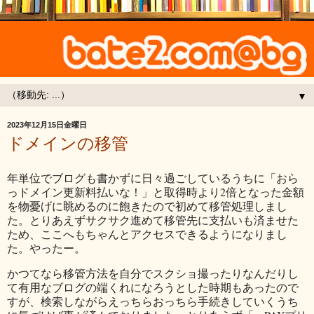
▼
2023年12月15日金曜日
ドメインの移管
年単位でブログも書かずに日々過ごしているうちに「おら
っドメイン更新料払いな！」と取得時より2倍となった金額
を物憂げに眺めるのに飽きたので初めて移管処理しまし
た。とりあえずサクサク進めて移管先に支払いも済ませた
ため、ここへもちゃんとアクセスできるようになりまし
た。やったー。
かつてなら移管方法を自分でスクショ撮ったりなんだりし
て有用なブログの端くれになろうとした時期もあったので
すが、検索しながらえっちらおっちら手続きしていくうち