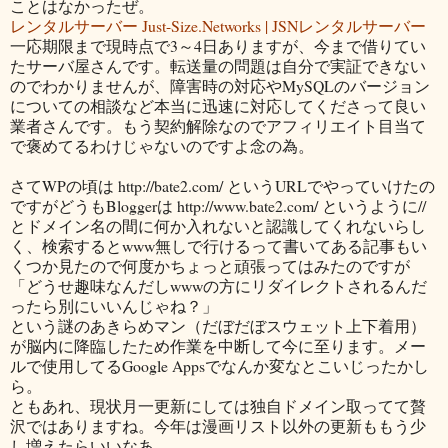
ことはなかったぜ。
レンタルサーバー Just-Size.Networks | JSNレンタルサーバー
一応期限まで現時点で3～4日ありますが、今まで借りてい
たサーバ屋さんです。転送量の問題は自分で実証できない
のでわかりませんが、障害時の対応やMySQLのバージョン
についての相談など本当に迅速に対応してくださって良い
業者さんです。もう契約解除なのでアフィリエイト目当て
で褒めてるわけじゃないのですよ念の為。
さてWPの頃は http://bate2.com/ というURLでやっていけたの
ですがどうもBloggerは http://www.bate2.com/ というように//
とドメイン名の間に何か入れないと認識してくれないらし
く、検索するとwww無しで行けるって書いてある記事もい
くつか見たので何度かちょっと頑張ってはみたのですが
「どうせ趣味なんだしwwwの方にリダイレクトされるんだ
ったら別にいいんじゃね？」
という謎のあきらめマン（だぼだぼスウェット上下着用）
が脳内に降臨したため作業を中断して今に至ります。メー
ルで使用してるGoogle Appsでなんか変なとこいじったかし
ら。
ともあれ、現状月一更新にしては独自ドメイン取ってて贅
沢ではありますね。今年は漫画リスト以外の更新ももう少
し増えたらいいなあ。